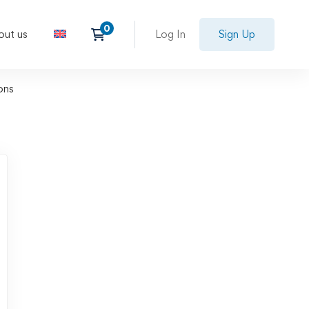
out us
Log In
Sign Up
ons